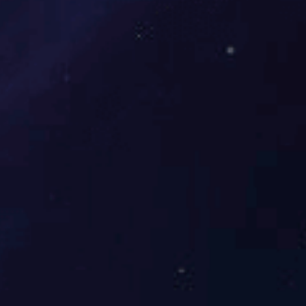
砥砺前行，共克时艰，开创2021年工...
2021-01-27
2021年1月11日， 2021年年度工作会议在公司会议室召开，公司股东、高管、各项
长、带班长及全体管理人员参加了会议。公司总经理易文斌同志主持会议并做工作报
责人和财务部分别报告...
抓住机遇，强基固本，加快公司发展
2021-05-27
砥砺前行，共克时艰，开创2021年工作新局面
2021-01-27
喜讯：公司承建的青岛平度旧店金矿29号脉主井井架吊装成功！
2020-10-26
开展安全警示教育，总经理亲自授课
2020-06-23
非煤井工矿山采矿方法可分为四大类
2019-02-27
露天开采作业的主要流程介绍
2019-02-27